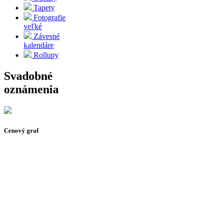
Tapety
Fotografie
veľké
Závesné
kalendáre
Rollupy
Svadobné
oznámenia
Cenový graf