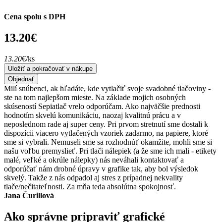
Cena spolu s DPH
13.20
€
13.20
€/ks
Uložiť a pokračovať v nákupe
Objednať
Milí snúbenci, ak hľadáte, kde vytlačiť svoje svadobné tlačoviny -
ste na tom najlepšom mieste. Na základe mojich osobných
skúseností Sepiatlač vrelo odporúčam. Ako najväčšie prednosti
hodnotím skvelú komunikáciu, naozaj kvalitnú prácu a v
neposlednom rade aj super ceny. Pri prvom stretnutí sme dostali k
dispozícii viacero vytlačených vzoriek zadarmo, na papiere, ktoré
sme si vybrali. Nemuseli sme sa rozhodnúť okamžite, mohli sme si
našu voľbu premyslieť. Pri tlači nálepiek (a že sme ich mali - etikety
malé, veľké a okrúle nálepky) nás neváhali kontaktovať a
odporúčať nám drobné úpravy v grafike tak, aby bol výsledok
skvelý. Takže z nás odpadol aj stres z prípadnej nekvality
tlače/nečitateľnosti. Za mňa teda absolútna spokojnosť.
Jana Čurillová
Ako správne pripraviť grafické