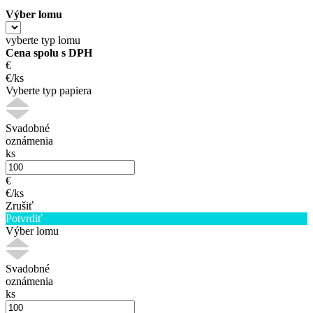
Výber lomu
vyberte typ lomu
Cena spolu s DPH
€
€/ks
Vyberte typ papiera
Svadobné
oznámenia
ks
€
€/ks
Zrušiť
Potvrdiť
Výber lomu
Svadobné
oznámenia
ks