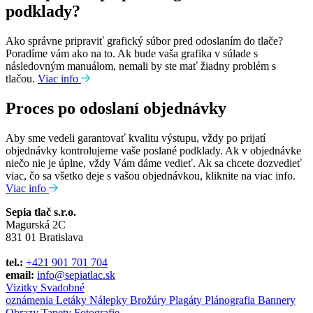
podklady?
Ako správne pripraviť grafický súbor pred odoslaním do tlače?
Poradíme vám ako na to. Ak bude vaša grafika v súlade s
následovným manuálom, nemali by ste mať žiadny problém s
tlačou.
Viac info
Proces po odoslaní objednávky
Aby sme vedeli garantovať kvalitu výstupu, vždy po prijatí
objednávky kontrolujeme vaše poslané podklady. Ak v objednávke
niečo nie je úplne, vždy Vám dáme vedieť. Ak sa chcete dozvedieť
viac, čo sa všetko deje s vašou objednávkou, kliknite na viac info.
Viac info
Sepia tlač s.r.o.
Magurská 2C
831 01 Bratislava
tel.:
+421 901 701 704
email:
info@sepiatlac.sk
Vizitky
Svadobné
oznámenia
Letáky
Nálepky
Brožúry
Plagáty
Plánografia
Bannery
Obrazy
Tapety
Fotografie