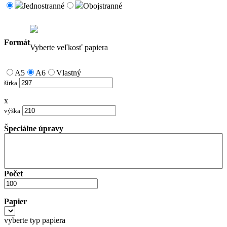
Jednostranné
Obojstranné
Formát
Vyberte veľkosť papiera
A5
A6
Vlastný
šírka
x
výška
Špeciálne úpravy
Počet
Papier
vyberte typ papiera