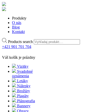
Produkty
O nás
Blog
Kontakt
Products search
+421 901 701 704
Váš košík je prázdny
Vizitky
Svadobné
oznámenia
Letáky
Nálepky
Brožúry
Plagáty
Plánografia
Bannery
Obrazy