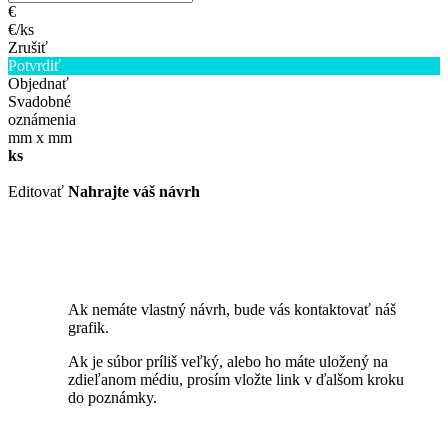
€
€/ks
Zrušiť
Potvrdiť
Objednať
Svadobné
oznámenia
mm x
mm
ks
Editovať
Nahrajte váš návrh
Ak nemáte vlastný návrh, bude vás kontaktovať náš
grafik.
Ak je súbor príliš veľký, alebo ho máte uložený na
zdieľanom médiu, prosím vložte link v ďalšom kroku
do poznámky.